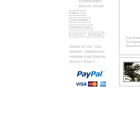
- SUPERMARKET
- SPECIAL OFFERS
MEET US
SOUVENIRS
DOWNLOADS
CONTACT / KONTAKT
Zum Katal
Vorzugsa
Steindruc
TERMS OF USE / AGB
IMPRINT / IMPRESSUM
WIDERRUFSBELEHRUNG
PRIVACY POLICY