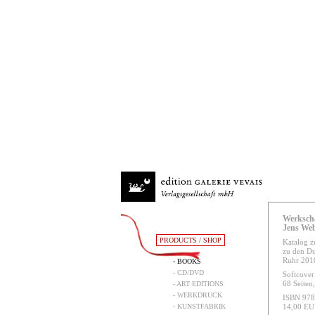
Werksch
Jens We
PRODUCTS / SHOP
Katalog z
zu den Du
Ruhr 201
- BOOKS
- CD/DVD
Softcover
68 Seiten
- ART EDITIONS
- WERKDRUCK
ISBN 978
- KUNSTFABRIK
14,00 E