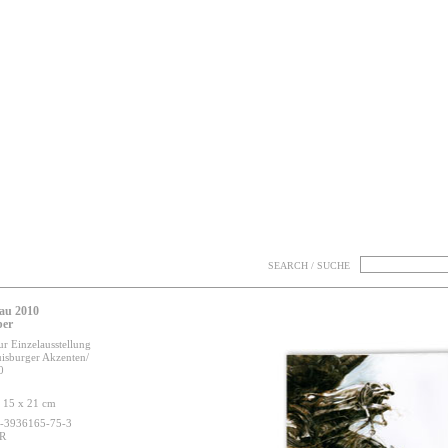
SEARCH / SUCHE
au 2010
ber
ur Einzelausstellung
isburger Akzenten/
0
, 15 x 21 cm
-3936165-75-3
UR