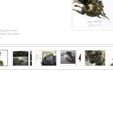
og gibt es eine
usgabe mit einem
k