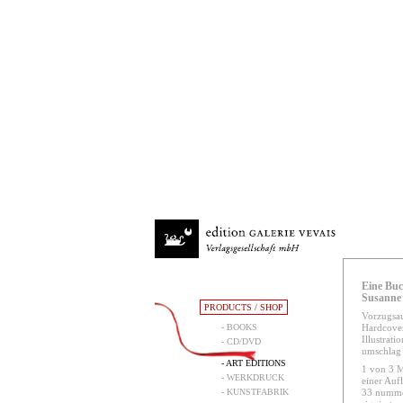
Eine Buc
Susanne 
PRODUCTS / SHOP
Vorzugsa
- BOOKS
Hardcover
Illustrati
- CD/DVD
umschlag 
- ART EDITIONS
1 von 3 M
- WERKDRUCK
einer Auf
- KUNSTFABRIK
33 numme