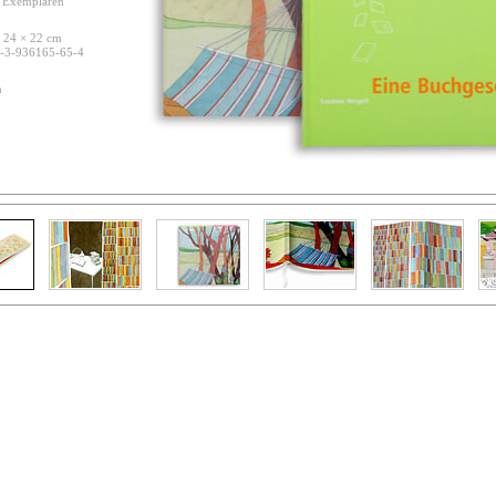
n Exemplaren
, 24 × 22 cm
-3-936165-65-4
n