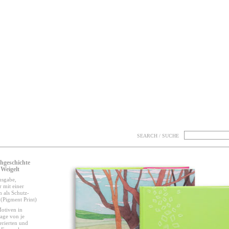
SEARCH / SUCHE
hgeschichte
Weigelt
usgabe,
 mit einer
on als Schutz-
(Pigment Print)
otiven in
lage von je
rierten und