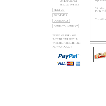
signierte
- SUPERMARKET
- SPECIAL OFFERS
96 Seiten
MEET US
ISBN 978
SOUVENIRS
Vergriffe
DOWNLOADS
CONTACT / KONTAKT
TERMS OF USE / AGB
IMPRINT / IMPRESSUM
WIDERRUFSBELEHRUNG
PRIVACY POLICY