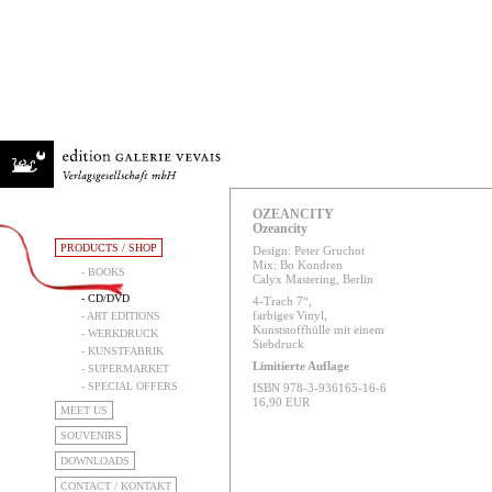
OZEANCITY
Ozeancity
PRODUCTS / SHOP
Design: Peter Gruchot
Mix: Bo Kondren
- BOOKS
Calyx Mastering, Berlin
- CD/DVD
4-Trach 7“,
farbiges Vinyl,
- ART EDITIONS
Kunststoffhülle mit einem
- WERKDRUCK
Siebdruck
- KUNSTFABRIK
Limitierte Auflage
- SUPERMARKET
- SPECIAL OFFERS
ISBN 978-3-936165-16-6
16,90 EUR
MEET US
SOUVENIRS
DOWNLOADS
CONTACT / KONTAKT